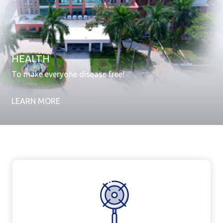
HEALTH
To make everyone disease free!
LEARN MORE