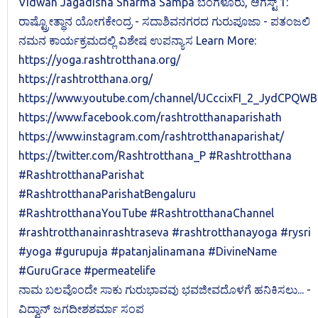
ನಾಮ ಬಲವೊಂದೇ ಸಾಕು ಗುರುಭಾವವು ಭವಜೀವದೊಳಗೆ ಹನಿಕಿಸಲು... -
ವಿದ್ವಾನ್ ಜಗದೀಶಶರ್ಮಾ ಸಂಪ