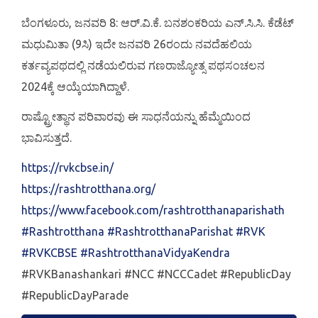
ಬೆಂಗಳೂರು, ಜನವರಿ 8: ಆರ್.ವಿ.ಕೆ. ಬನಶಂಕರಿಯ ಎನ್.ಸಿ.ಸಿ. ಕೆಡೆಟ್
ಮಧುಮಿತಾ (9ಸಿ) ಇದೇ ಜನವರಿ 26ರಂದು ನವದೆಹಲಿಯ
ಕರ್ತವ್ಯಪಥದಲ್ಲಿ ನಡೆಯಲಿರುವ ಗಣರಾಜ್ಯೋತ್ಸ ಪಥಸಂಚಲನ
2024ಕ್ಕೆ ಆಯ್ಕೆಯಾಗಿದ್ದಾಳೆ.
ರಾಷ್ಟ್ರೋತ್ಥಾನ ಪರಿವಾರವು ಈ ಸಾಧನೆಯನ್ನು ಹೆಮ್ಮೆಯಿಂದ
ಭಾವಿಸುತ್ತದೆ.
https://rvkcbse.in/
https://rashtrotthana.org/
https://www.facebook.com/rashtrotthanaparishath
#Rashtrotthana
#RashtrotthanaParishat
#RVK
#RVKCBSE
#RashtrotthanaVidyaKendra
#RVKBanashankari #NCC #NCCCadet #RepublicDay
#RepublicDayParade