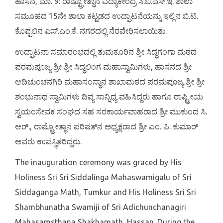
ಹಾಸನ, ಮಾ. 9: ರಾಷ್ಟ್ರೋತ್ಥಾನ ವಿದ್ಯಾಕೇಂದ್ರ ಸಿ.ಬಿ.ಎಸ್.ಇ. ಶಾಲಾ
ಸಮೂಹದ 15ನೇ ಶಾಲಾ ಕಟ್ಟಡದ ಉದ್ಘಾಟನೆಯನ್ನು ಇಲ್ಲಿನ ಬಿ.ಟಿ.
ಕೊಪ್ಪಲಿನ ಎಸ್‍.ಎಂ.ಕೆ. ನಗರದಲ್ಲಿ ನೆರವೇರಿಸಲಾಯಿತು.
ಉದ್ಘಾಟನಾ ಸಮಾರಂಭದಲ್ಲಿ ತುಮಕೂರಿನ ಶ್ರೀ ಸಿದ್ಧಗಂಗಾ ಮಠದ
ಪರಮಪೂಜ್ಯ ಶ್ರೀ ಶ್ರೀ ಸಿದ್ಧಲಿಂಗ ಮಹಾಸ್ವಾಮಿಗಳು, ಹಾಸನದ ಶ‍್ರೀ
ಆದಿಚುಂಚನಗಿರಿ ಮಹಾಸಂಸ್ಥಾನ ಶಾಖಾಮಠದ ಪರಮಪೂಜ್ಯ ಶ್ರೀ ಶ್ರೀ
ಶಂಭುನಾಥ ಸ್ವಾಮಿಗಳು ದಿವ್ಯ ಸಾನ್ನಿಧ್ಯ ವಹಿಸಿದ್ದರು ಹಾಗೂ ರಾಷ್ಟ್ರೀಯ
ಸ್ವಯಂಸೇವಕ ಸಂಘದ ಸಹ ಸರಕಾರ್ಯವಾಹರಾದ ಶ್ರೀ ಮುಕುಂದ ಸಿ.
ಆರ್., ರಾಷ್ಟ್ರೋತ್ಥಾನ ಪರಿಷತ್‍ನ ಅಧ್ಯಕ್ಷರಾದ ಶ್ರೀ ಎಂ. ಪಿ. ಕುಮಾರ್‍
ಅವರು ಉಪಸ್ಥಿತರಿದ್ದರು.
The inauguration ceremony was graced by His
Holiness Sri Sri Siddalinga Mahaswamigalu of Sri
Siddaganga Math, Tumkur and His Holiness Sri Sri
Shambhunatha Swamiji of Sri Adichunchanagiri
Mahasamsthana Shakhamath, Hassan. During the