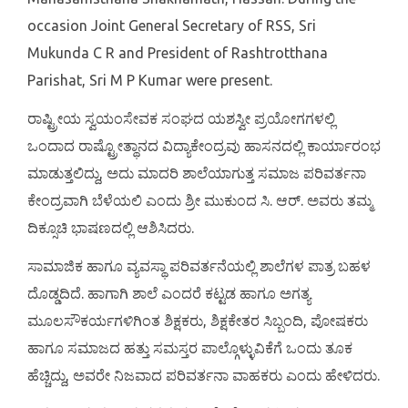
occasion Joint General Secretary of RSS, Sri
Mukunda C R and President of Rashtrotthana
Parishat, Sri M P Kumar were present.
ರಾಷ್ಟ್ರೀಯ ಸ್ವಯಂಸೇವಕ ಸಂಘದ ಯಶಸ್ವೀ ಪ್ರಯೋಗಗಳಲ್ಲಿ
ಒಂದಾದ ರಾಷ್ಟ್ರೋತ್ಥಾನದ ವಿದ್ಯಾಕೇಂದ್ರವು ಹಾಸನದಲ್ಲಿ ಕಾರ್ಯಾರಂಭ
ಮಾಡುತ್ತಲಿದ್ದು, ಅದು ಮಾದರಿ ಶಾಲೆಯಾಗುತ್ತ ಸಮಾಜ ಪರಿವರ್ತನಾ
ಕೇಂದ್ರವಾಗಿ ಬೆಳೆಯಲಿ ಎಂದು ಶ್ರೀ ಮುಕುಂದ ಸಿ. ಆರ್. ಅವರು ತಮ್ಮ
ದಿಕ್ಸೂಚಿ ಭಾಷಣದಲ್ಲಿ ಆಶಿಸಿದರು.
ಸಾಮಾಜಿಕ ಹಾಗೂ ವ್ಯವಸ್ಥಾ ಪರಿವರ್ತನೆಯಲ್ಲಿ ಶಾಲೆಗಳ ಪಾತ್ರ ಬಹಳ
ದೊಡ್ಡದಿದೆ. ಹಾಗಾಗಿ ಶಾಲೆ ಎಂದರೆ ಕಟ್ಟಡ ಹಾಗೂ ಅಗತ್ಯ
ಮೂಲಸೌಕರ್ಯಗಳಿಗಿಂತ ಶಿಕ್ಷಕರು, ಶಿಕ್ಷಕೇತರ ಸಿಬ್ಬಂದಿ, ಪೋಷಕರು
ಹಾಗೂ ಸಮಾಜದ ಹತ್ತು ಸಮಸ್ತರ ಪಾಲ್ಗೊಳ್ಳುವಿಕೆಗೆ ಒಂದು ತೂಕ
ಹೆಚ್ಚಿದ್ದು, ಅವರೇ ನಿಜವಾದ ಪರಿವರ್ತನಾ ವಾಹಕರು ಎಂದು ಹೇಳಿದರು.