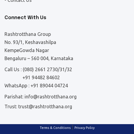
- Contact Us
Connect With Us
Rashtrotthana Group
No. 93/1, Keshavashilpa
KempeGowda Nagar
Bengaluru – 560 004, Karnataka
Call Us :
(080) 2661 2730/31/32
+91 94482 84602
WhatsApp :
+91 89044 04724
Parishat:
info@rashtrotthana.org
Trust:
trust@rashtrotthana.org
|
Terms & Conditions
Privacy Policy