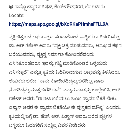
@ ರಾಷ್ಟ್ರೋತ್ಥಾನ ಪರಿಷತ್, ಕೆಂಪೇಗೌಡನಗರ, ಬೆಂಗಳೂರು
Locate:
https://maps.app.goo.gl/bXdRKaPHmheFFLL9A
ವ್ಯಕ್ತಿ ಚಿತ್ರಣದ ಲಘುಗಾತ್ರದ ಸಂದುಹೋದ ಸಾತ್ವಿಕರು ಪರಿಚಯಿಸುತ್ತ
ಡಾ. ಆರ್ ಗಣೇಶ್ ಅವರು “ವ್ಯಕ್ತಿ ಚಿತ್ರ ಮಾಡುವವರು, ಅನುಭವ ಕಥನ
ಬರೆಯುವವರು, ವ್ಯಕ್ತಿತ್ವ ನಿರ್ಮಾಣ ಕೋವಿದರೆದಂದು
ಎನಿಸಿಕೊಂಡವರೂ ಇದನ್ನು ಗಟ್ಟಿ ಮಾಡಿಕೊಂಡರೆ ಒಳ್ಳೆಯದು
ಎನಿಸುತ್ತದೆ” ಎನ್ನುತ್ತ ಕೃತಿಯ ಓದಿನಿಂದಾಗುವ ಲಾಭವನ್ನು ತಿಳಿಸಿದರು.
ಲೇಖಕರು ಬರೆದ “ನಾನು ನೋಡಿರದಿದ್ದನ್ನು ಬರೆದಿಲ್ಲ. ನಾನು
ನೋಡಿದ್ದನ್ನು ಮಾತ್ರ ಬರೆದಿರುವೆ” ಎನ್ನುವ ಮಾತನ್ನು ಉಲ್ಲೇಖಿಸಿ, ಆರ್.
ಗಣೇಶ್ ಅವರು “ಈ ರೀತಿ ಬರೆಯಲು ತುಂಬ ಪ್ರಾಮಾಣಿಕತೆ ಬೇಕು.
ವಿಶ್ವಾಸ್ ಅವರ ಈ ಪ್ರಾಮಾಣಿಕತೆಯೇ ಈ ಪುಸ್ತಕದ ಮೌಲ್ಯ” ಎಂದರು.
ಕೃತಿಯಲ್ಲಿ ಬಗ್ಗೆ ಡಾ. ಹೆಚ್. ಆರ್. ವಿಶ್ವಾಸ್ ಅವರು ಬರೆದ ವ್ಯಕ್ತಿಗಳ
ಬಗ್ಗೆಯೂ ಓದುಗರಿಗೆ ಸಂಕ್ಷಿಪ್ತ ವಿವರ ನೀಡಿದರು.