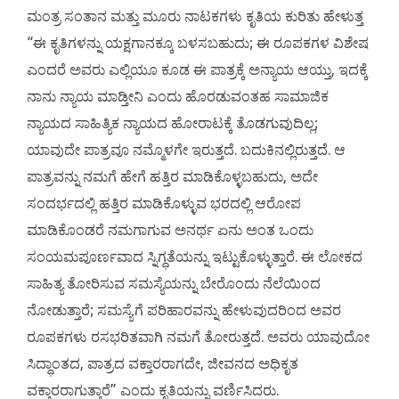
ಮಂತ್ರ ಸಂತಾನ ಮತ್ತು ಮೂರು ನಾಟಕಗಳು ಕೃತಿಯ ಕುರಿತು ಹೇಳುತ್ತ
“ಈ ಕೃತಿಗಳನ್ನು ಯಕ್ಷಗಾನಕ್ಕೂ ಬಳಸಬಹುದು; ಈ ರೂಪಕಗಳ ವಿಶೇಷ
ಎಂದರೆ ಅವರು ಎಲ್ಲಿಯೂ ಕೂಡ ಈ ಪಾತ್ರಕ್ಕೆ ಅನ್ಯಾಯ ಆಯ್ತು, ಇದಕ್ಕೆ
ನಾನು ನ್ಯಾಯ ಮಾಡ್ತೀನಿ ಎಂದು ಹೊರಡುವಂತಹ ಸಾಮಾಜಿಕ
ನ್ಯಾಯದ ಸಾಹಿತ್ಯಿಕ ನ್ಯಾಯದ ಹೋರಾಟಕ್ಕೆ ತೊಡಗುವುದಿಲ್ಲ;
ಯಾವುದೇ ಪಾತ್ರವೂ ನಮ್ಮೊಳಗೇ ಇರುತ್ತದೆ. ಬದುಕಿನಲ್ಲಿರುತ್ತದೆ. ಆ
ಪಾತ್ರವನ್ನು ನಮಗೆ ಹೇಗೆ ಹತ್ತಿರ ಮಾಡಿಕೊಳ್ಳಬಹುದು, ಅದೇ
ಸಂದರ್ಭದಲ್ಲಿ ಹತ್ತಿರ ಮಾಡಿಕೊಳ್ಳುವ ಭರದಲ್ಲಿ ಆರೋಪ
ಮಾಡಿಕೊಂಡರೆ ನಮಗಾಗುವ ಅನರ್ಥ ಏನು ಅಂತ ಒಂದು
ಸಂಯಮಪೂರ್ಣವಾದ ಸ್ನಿಗ್ಧತೆಯನ್ನು ಇಟ್ಟುಕೊಳ್ಳುತ್ತಾರೆ. ಈ ಲೋಕದ
ಸಾಹಿತ್ಯ ತೋರಿಸುವ ಸಮಸ್ಯೆಯನ್ನು ಬೇರೊಂದು ನೆಲೆಯಿಂದ
ನೋಡುತ್ತಾರೆ; ಸಮಸ್ಯೆಗೆ ಪರಿಹಾರವನ್ನು ಹೇಳುವುದರಿಂದ ಅವರ
ರೂಪಕಗಳು ರಸಭರಿತವಾಗಿ ನಮಗೆ ತೋರುತ್ತದೆ. ಅವರು ಯಾವುದೋ
ಸಿದ್ಧಾಂತದ, ಪಾತ್ರದ ವಕ್ತಾರರಾಗದೇ, ಜೀವನದ ಅಧಿಕೃತ
ವಕ್ತಾರರಾಗುತ್ತಾರೆ” ಎಂದು ಕೃತಿಯನ್ನು ವರ್ಣಿಸಿದರು.