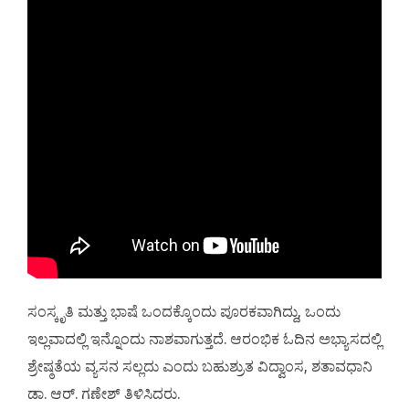
ಸಂಸ್ಕೃತಿ ಮತ್ತು ಭಾಷೆ ಒಂದಕ್ಕೊಂದು ಪೂರಕವಾಗಿದ್ದು, ಒಂದು
ಇಲ್ಲವಾದಲ್ಲಿ ಇನ್ನೊಂದು ನಾಶವಾಗುತ್ತದೆ. ಆರಂಭಿಕ ಓದಿನ ಅಭ್ಯಾಸದಲ್ಲಿ
ಶ್ರೇಷ್ಠತೆಯ ವ್ಯಸನ ಸಲ್ಲದು ಎಂದು ಬಹುಶ್ರುತ ವಿದ್ವಾಂಸ, ಶತಾವಧಾನಿ
ಡಾ. ಆರ್. ಗಣೇಶ್ ತಿಳಿಸಿದರು.