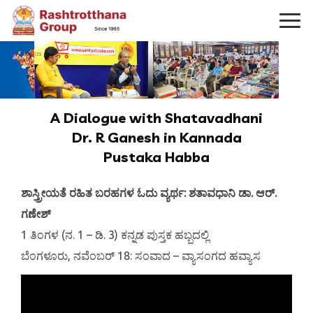
A Dialogue with Shatavadhani
Dr. R Ganesh in Kannada
Pustaka Habba
ಶಾಸ್ತ್ರೀಯತೆ ರಹಿತ ಬರಹಗಳ ಓದು ವ್ಯರ್ಥ: ಶತಾವಧಾನಿ ಡಾ. ಆರ್.
ಗಣೇಶ್
1 ತಿಂಗಳ (ನ. 1 – ಡಿ. 3) ಕನ್ನಡ ಪುಸ್ತಕ ಹಬ್ಬದಲ್ಲಿ
ಬೆಂಗಳೂರು, ನವೆಂಬರ್‌ 18: ಸಂವಾದ – ವ್ಯಾಸಂಗದ ಹವ್ಯಾಸ